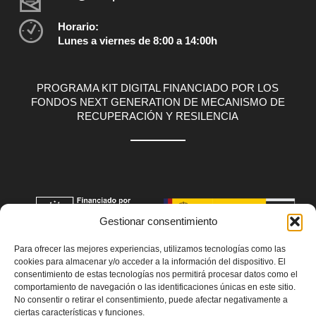
Horario:
Lunes a viernes de 8:00 a 14:00h
PROGRAMA KIT DIGITAL FINANCIADO POR LOS
FONDOS NEXT GENERATION DE MECANISMO DE
RECUPERACIÓN Y RESILENCIA
Gestionar consentimiento
Para ofrecer las mejores experiencias, utilizamos tecnologías como las
cookies para almacenar y/o acceder a la información del dispositivo. El
consentimiento de estas tecnologías nos permitirá procesar datos como el
comportamiento de navegación o las identificaciones únicas en este sitio.
No consentir o retirar el consentimiento, puede afectar negativamente a
ciertas características y funciones.