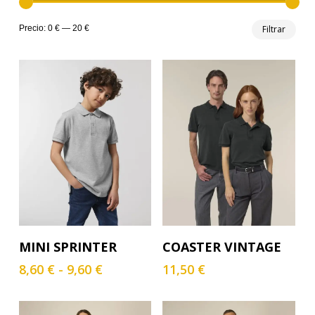
Prec
Prec
Precio:
0 €
—
20 €
Filtrar
mín
máx
Este
Este
Seleccionar Opciones
Seleccionar Opciones
MINI SPRINTER
COASTER VINTAGE
producto
producto
tiene
tiene
Rango
8,60
€
-
9,60
€
11,50
€
múltiples
múltiples
de
variantes.
variantes.
precios:
Las
Las
desde