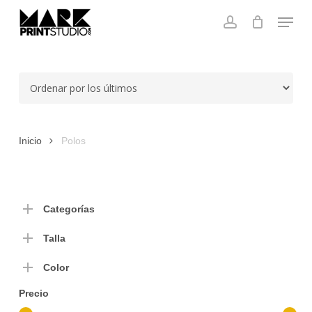
Skip
Menu
to
account
main
Close
content
Menu
Inicio
Polos
Categorías
Talla
Color
Precio