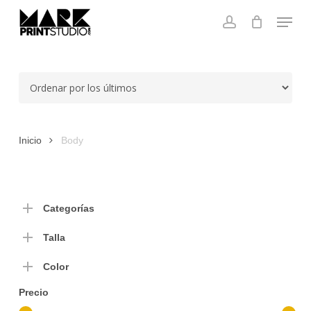
Skip
Menu
to
account
main
Close
content
Menu
Inicio
Body
Categorías
Talla
Color
Precio