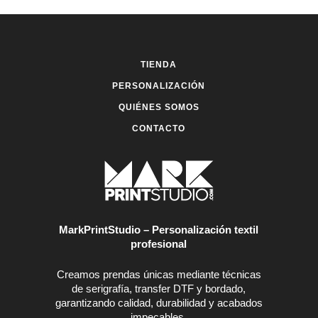
opciones
4,55 €
se
hasta
pueden
elegir
6,35 €
en
TIENDA
la
página
PERSONALIZACIÓN
de
QUIÉNES SOMOS
producto
CONTACTO
MarkPrintStudio – Personalización textil
profesional
Creamos prendas únicas mediante técnicas
de serigrafía, transfer DTF y bordado,
garantizando calidad, durabilidad y acabados
impecables.