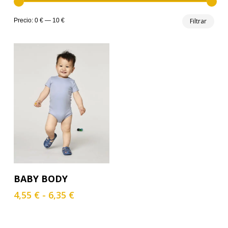
Prec
Prec
Precio:
0 €
—
10 €
Filtrar
mín
máx
Este
Seleccionar Opciones
BABY BODY
producto
tiene
Rango
4,55
€
-
6,35
€
múltiples
de
variantes.
precios:
Las
desde