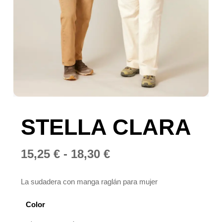
STELLA CLARA
Rango
15,25
€
-
18,30
€
de
precios:
La sudadera con manga raglán para mujer
desde
Color
15,25 €