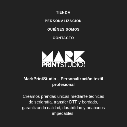
en
en
la
la
TIENDA
página
página
de
de
PERSONALIZACIÓN
producto
producto
QUIÉNES SOMOS
CONTACTO
MarkPrintStudio – Personalización textil
profesional
Creamos prendas únicas mediante técnicas
de serigrafía, transfer DTF y bordado,
garantizando calidad, durabilidad y acabados
impecables.