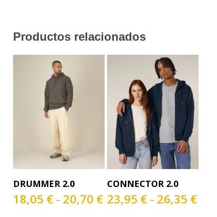
Productos relacionados
Este
Este
Seleccionar Opciones
Seleccionar Opciones
DRUMMER 2.0
CONNECTOR 2.0
producto
producto
tiene
tiene
Rango
Ra
18,05
€
-
20,70
€
23,95
€
-
26,35
€
múltiples
múltiples
de
de
variantes.
variantes.