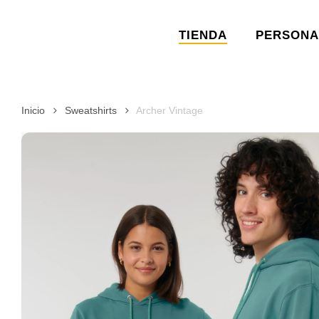
Skip
to
TIENDA
PERSONA
main
content
Inicio
Sweatshirts
Archer Vintage