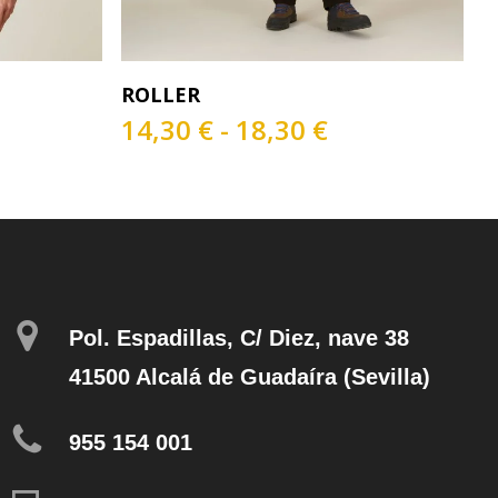
Este
s
Seleccionar Opciones
ROLLER
producto
ngo
tiene
Rango
14,30
€
-
18,30
€
múltiples
de
ecios:
variantes.
precios:
sde
Las
desde
,60 €
opciones
14,30 €
sta
se
hasta
,30 €
pueden
18,30 €
elegir
en
Pol. Espadillas, C/ Diez, nave 38
la
página
41500 Alcalá de Guadaíra (Sevilla)
de
producto
955 154 001