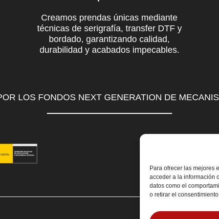
Creamos prendas únicas mediante
técnicas de serigrafía, transfer DTF y
bordado, garantizando calidad,
durabilidad y acabados impecables.
 POR LOS FONDOS NEXT GENERATION DE MECANI
Para ofrecer las mejores 
acceder a la información d
datos como el comportamie
o retirar el consentimient