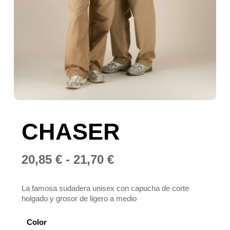
CHASER
Rango
20,85
€
-
21,70
€
de
precios:
La famosa sudadera unisex con capucha de corte
holgado y grosor de ligero a medio
desde
20,85 €
Color