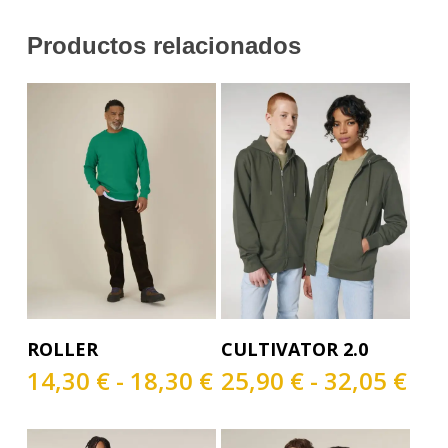
Productos relacionados
Este
Este
Seleccionar Opciones
Seleccionar Opciones
ROLLER
CULTIVATOR 2.0
producto
producto
tiene
tiene
Rango
Ra
14,30
€
-
18,30
€
25,90
€
-
32,05
€
múltiples
múltiples
de
de
variantes.
variantes.
precios:
pre
Las
Las
desde
de
opciones
opciones