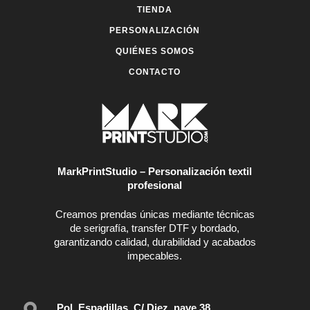
TIENDA
página
página
de
de
PERSONALIZACIÓN
producto
producto
QUIÉNES SOMOS
CONTACTO
MarkPrintStudio – Personalización textil
profesional
Creamos prendas únicas mediante técnicas
de serigrafía, transfer DTF y bordado,
garantizando calidad, durabilidad y acabados
impecables.
Pol. Espadillas, C/ Diez, nave 38