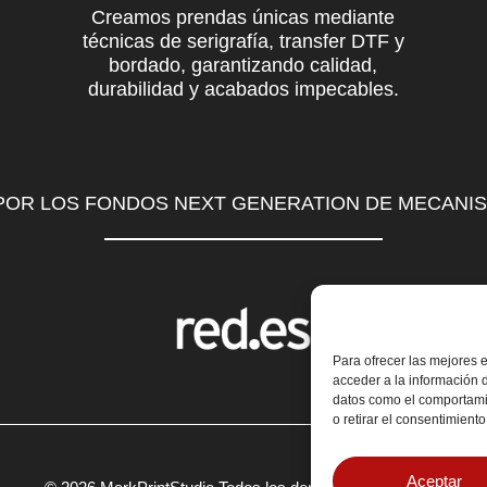
Creamos prendas únicas mediante
técnicas de serigrafía, transfer DTF y
bordado, garantizando calidad,
durabilidad y acabados impecables.
 POR LOS FONDOS NEXT GENERATION DE MECANI
Para ofrecer las mejores 
acceder a la información d
datos como el comportamie
o retirar el consentimient
Aceptar