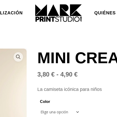
LIZACIÓN
QUIÉNES
MINI CREA
Rango
3,80
€
-
4,90
€
de
precios:
La camiseta icónica para niños
desde
Color
3,80 €
hasta