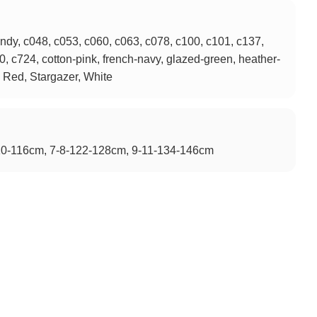
undy, c048, c053, c060, c063, c078, c100, c101, c137,
, c724, cotton-pink, french-navy, glazed-green, heather-
, Red, Stargazer, White
10-116cm, 7-8-122-128cm, 9-11-134-146cm