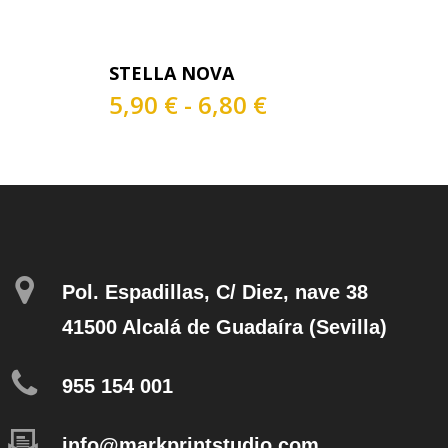
Este
s
Seleccionar Opciones
STELLA NOVA
producto
o
tiene
Rango
5,90
€
-
6,80
€
múltiples
de
os:
variantes.
precios:
e
Las
desde
€
opciones
5,90 €
a
se
hasta
€
pueden
6,80 €
elegir
en
Pol. Espadillas, C/ Diez, nave 38
la
página
41500 Alcalá de Guadaíra (Sevilla)
de
producto
955 154 001
info@markprintstudio.com