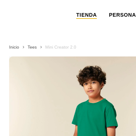
Skip
to
TIENDA
PERSONA
main
content
Inicio
Tees
Mini Creator 2.0