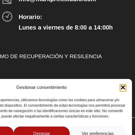
Horario:
Lunes a viernes de 8:00 a 14:00h
SMO DE RECUPERACIÓN Y RESILENCIA
Gestionar consentimiento
experiencias, utilizamos tecnologías como las cookies para almacenar y/o
el dispositivo. El consentimiento de estas tecnologías nos permitirá procesar
nto de navegación o las identificaciones únicas en este sitio. No consentir
o, puede afectar negativamente a ciertas características y funciones.
Denegar
Ver preferencias