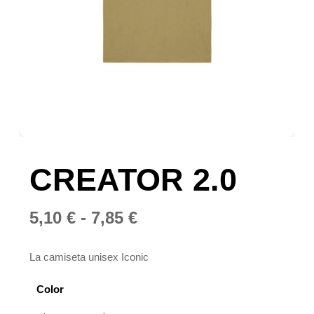
CREATOR 2.0
Rango
5,10
€
-
7,85
€
de
precios:
La camiseta unisex Iconic
desde
Color
5,10 €