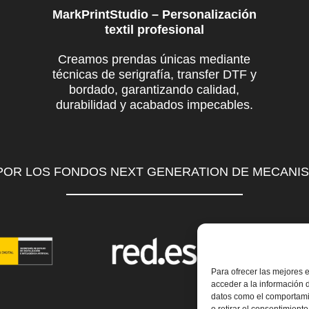
MarkPrintStudio – Personalización
textil profesional
Creamos prendas únicas mediante
técnicas de serigrafía, transfer DTF y
bordado, garantizando calidad,
durabilidad y acabados impecables.
 POR LOS FONDOS NEXT GENERATION DE MECANI
Para ofrecer las mejores 
acceder a la información d
datos como el comportamie