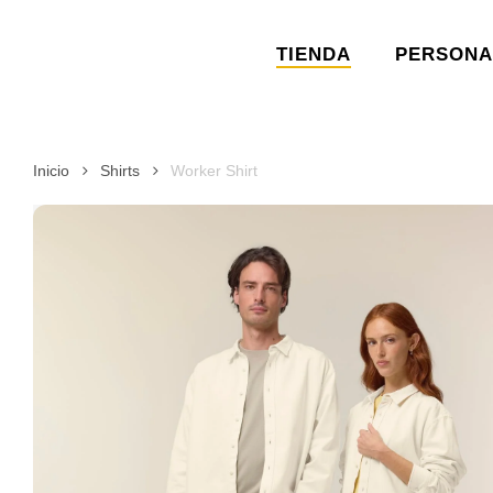
Skip
to
TIENDA
PERSONA
main
content
Inicio
Shirts
Worker Shirt