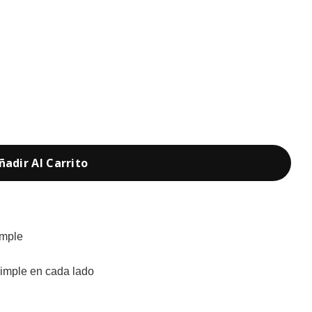
ñadir Al Carrito
imple
simple en cada lado