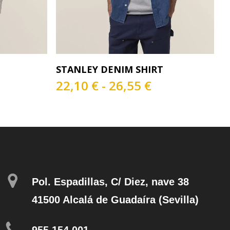
Este
s
Seleccionar Opciones
STANLEY DENIM SHIRT
producto
tiene
Rango
22,10
€
-
26,55
€
múltiples
de
variantes.
precios:
Las
desde
opciones
22,10 €
se
hasta
pueden
26,55 €
elegir
en
Pol. Espadillas, C/ Diez, nave 38
la
página
41500 Alcalá de Guadaíra (Sevilla)
de
producto