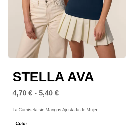
STELLA AVA
Rango
4,70
€
-
5,40
€
de
precios:
La Camiseta sin Mangas Ajustada de Mujer
desde
Color
4,70 €