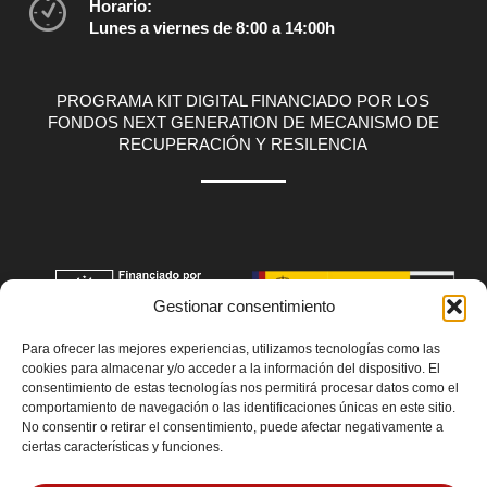
Horario:
Lunes a viernes de 8:00 a 14:00h
PROGRAMA KIT DIGITAL FINANCIADO POR LOS
FONDOS NEXT GENERATION DE MECANISMO DE
RECUPERACIÓN Y RESILENCIA
Gestionar consentimiento
Para ofrecer las mejores experiencias, utilizamos tecnologías como las
cookies para almacenar y/o acceder a la información del dispositivo. El
consentimiento de estas tecnologías nos permitirá procesar datos como el
comportamiento de navegación o las identificaciones únicas en este sitio.
No consentir o retirar el consentimiento, puede afectar negativamente a
ciertas características y funciones.