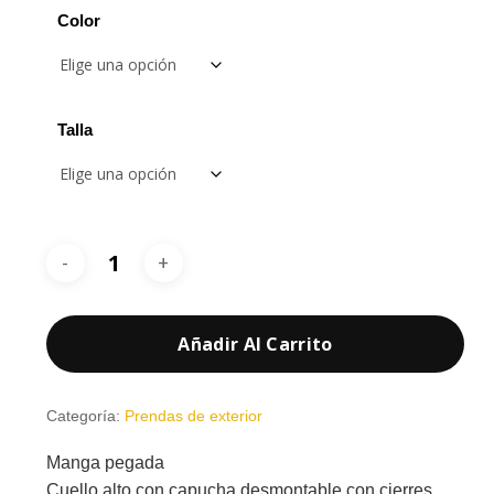
desde
Color
47,60 €
hasta
57,10 €
Talla
Añadir Al Carrito
Categoría:
Prendas de exterior
Manga pegada
Cuello alto con capucha desmontable con cierres