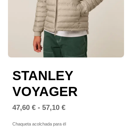
STANLEY
VOYAGER
Rango
47,60
€
-
57,10
€
de
precios:
Chaqueta acolchada para él