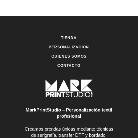
Las
Las
opciones
opciones
se
se
pueden
pueden
elegir
elegir
en
en
TIENDA
la
la
página
página
PERSONALIZACIÓN
de
de
QUIÉNES SOMOS
producto
producto
CONTACTO
MarkPrintStudio – Personalización textil
profesional
Creamos prendas únicas mediante técnicas
de serigrafía, transfer DTF y bordado,