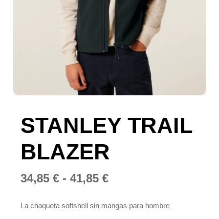
STANLEY TRAIL
BLAZER
Rango
34,85
€
-
41,85
€
de
precios:
La chaqueta softshell sin mangas para hombre