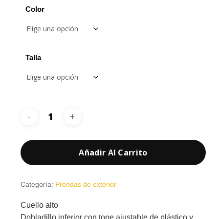
desde
Color
34,85 €
hasta
41,85 €
Talla
Añadir Al Carrito
Categoría:
Prendas de exterior
Cuello alto
Dobladillo inferior con tope ajustable de plástico y