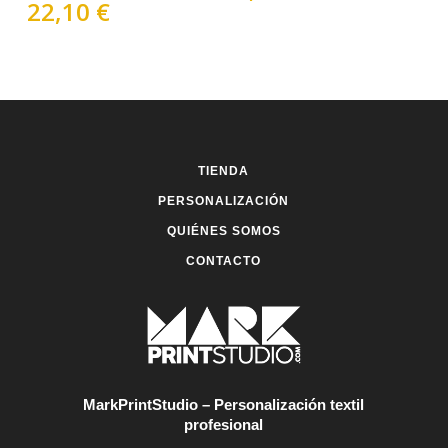
22,10
€
variantes.
variantes.
Las
Las
opciones
opciones
se
se
pueden
pueden
elegir
elegir
en
en
la
la
TIENDA
página
página
de
de
PERSONALIZACIÓN
producto
producto
QUIÉNES SOMOS
CONTACTO
MarkPrintStudio – Personalización textil
profesional