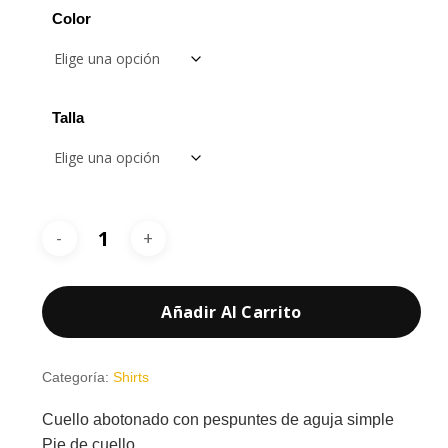
desde
Color
21,70 €
hasta
26,05 €
Talla
Añadir Al Carrito
Categoría:
Shirts
Cuello abotonado con pespuntes de aguja simple
Pie de cuello