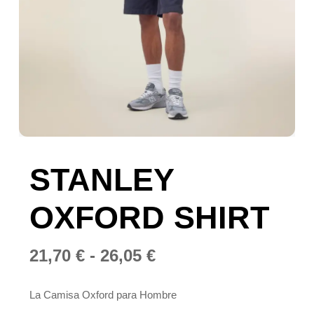
STANLEY
OXFORD SHIRT
Rango
21,70
€
-
26,05
€
de
precios:
La Camisa Oxford para Hombre