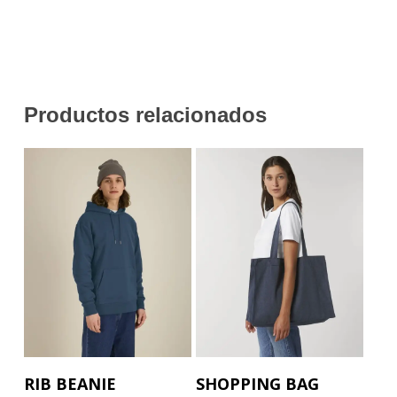
Productos relacionados
Este
Este
Seleccionar Opciones
Seleccionar Opciones
RIB BEANIE
SHOPPING BAG
producto
producto