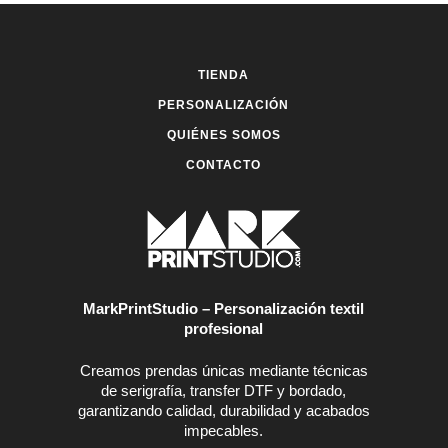
se
se
pueden
pueden
elegir
elegir
en
en
TIENDA
la
la
página
página
PERSONALIZACIÓN
de
de
QUIÉNES SOMOS
producto
producto
CONTACTO
MarkPrintStudio – Personalización textil
profesional
Creamos prendas únicas mediante técnicas
de serigrafía, transfer DTF y bordado,
garantizando calidad, durabilidad y acabados
impecables.