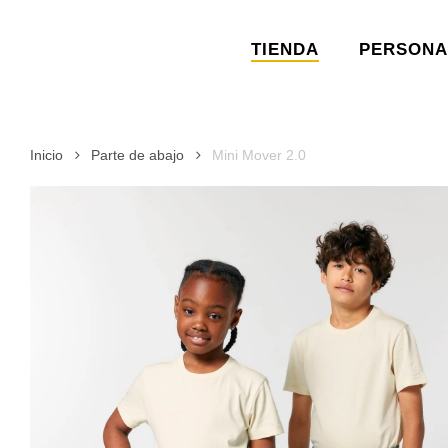
Skip
to
TIENDA
PERSONA
main
content
Inicio
Parte de abajo
Mini Mover 2.0