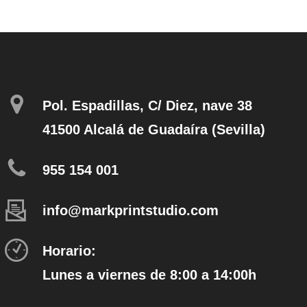
ecios:
variantes.
precios:
sde
Las
desde
,10 €
opciones
19,75 €
sta
se
hasta
,80 €
pueden
20,85 €
elegir
en
Pol. Espadillas, C/ Diez, nave 38
la
página
41500 Alcalá de Guadaíra (Sevilla)
de
producto
955 154 001
info@markprintstudio.com
Horario:
Lunes a viernes de 8:00 a 14:00h