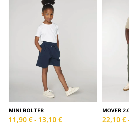
Este
Este
Seleccionar Opciones
S
MINI BOLTER
MOVER 2.
producto
producto
tiene
Rango
tiene
11,90
€
-
13,10
€
22,10
€
múltiples
de
múltiples