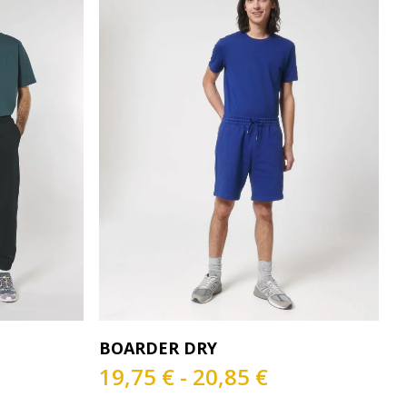
Este
s
Seleccionar Opciones
BOARDER DRY
producto
ngo
tiene
Rango
19,75
€
-
20,85
€
múltiples
de