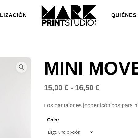
LIZACIÓN
QUIÉNES
MINI MOVE
Rango
15,00
€
-
16,50
€
de
precios:
Los pantalones jogger icónicos para n
desde
Color
15,00 €
hasta