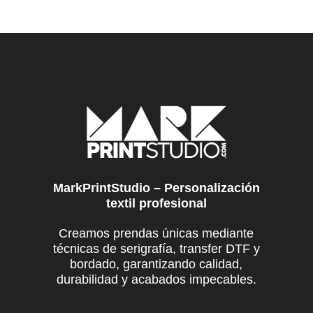
precios:
variantes.
pr
desde
Las
de
22,10 €
opciones
29
hasta
se
ha
23,50 €
pueden
30
elegir
en
la
página
de
producto
MarkPrintStudio – Personalización
textil profesional
Creamos prendas únicas mediante
técnicas de serigrafía, transfer DTF y
bordado, garantizando calidad,
durabilidad y acabados impecables.