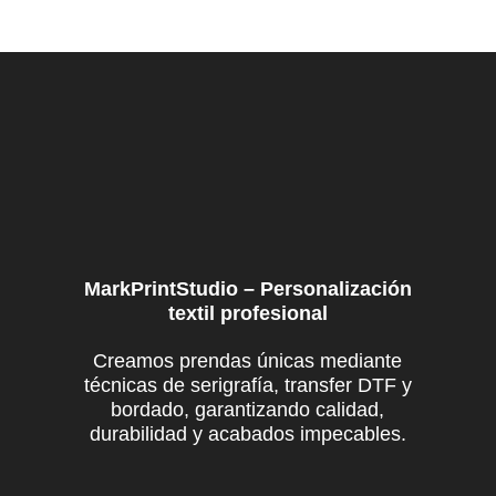
variantes.
prec
Las
des
opciones
9,7
se
has
pueden
11,
elegir
en
la
página
de
producto
MarkPrintStudio – Personalización
textil profesional
Creamos prendas únicas mediante
técnicas de serigrafía, transfer DTF y
bordado, garantizando calidad,
durabilidad y acabados impecables.