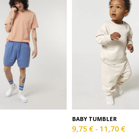
Este
eleccionar Opciones
Seleccionar Opcione
BABY TUMBLER
producto
tiene
Ran
9,75
€
-
11,70
€
múltiples
de