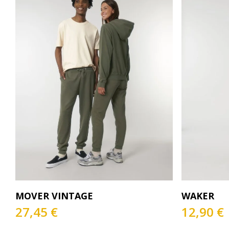
Este
Este
Seleccionar Opciones
S
MOVER VINTAGE
WAKER
producto
producto
tiene
tiene
27,45
€
12,90
€
múltiples
múltiples