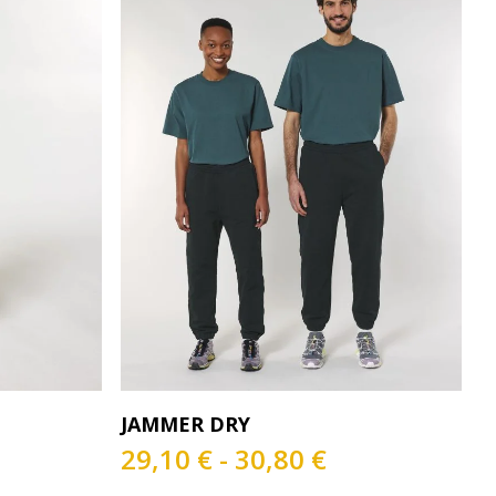
Este
s
Seleccionar Opciones
JAMMER DRY
producto
go
tiene
Rango
29,10
€
-
30,80
€
múltiples
de