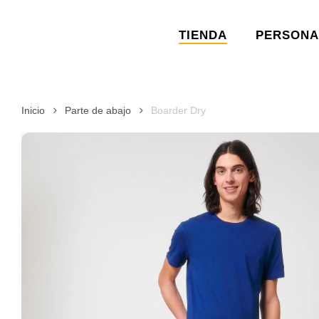
Skip
to
TIENDA
PERSONA
main
content
Inicio
Parte de abajo
Boarder Dry