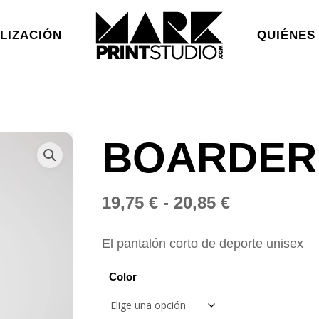
LIZACIÓN
QUIÉNES
BOARDER
Rango
19,75
€
-
20,85
€
de
precios:
El pantalón corto de deporte unisex
desde
Color
19,75 €
hasta