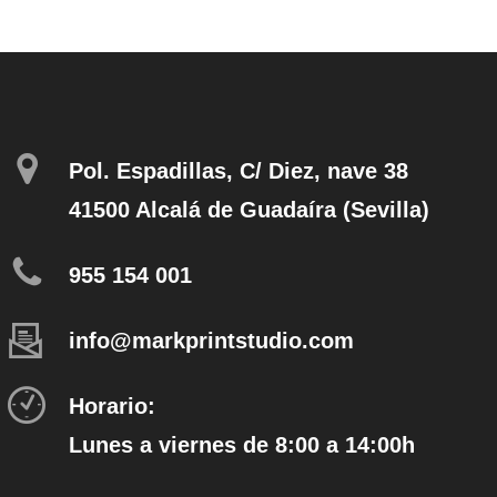
ios:
variantes.
precios:
de
Las
desde
5 €
opciones
29,10 €
ta
se
hasta
70 €
pueden
30,80 €
elegir
en
Pol. Espadillas, C/ Diez, nave 38
la
página
41500 Alcalá de Guadaíra (Sevilla)
de
producto
955 154 001
info@markprintstudio.com
Horario:
Lunes a viernes de 8:00 a 14:00h