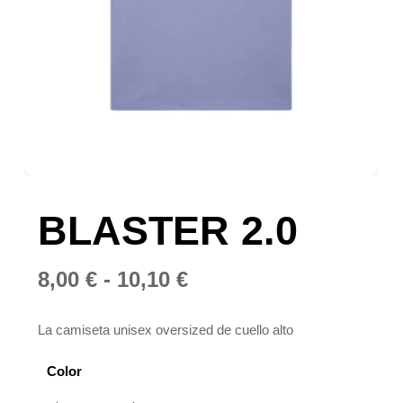
BLASTER 2.0
Rango
8,00
€
-
10,10
€
de
precios:
La camiseta unisex oversized de cuello alto
desde
Color
8,00 €